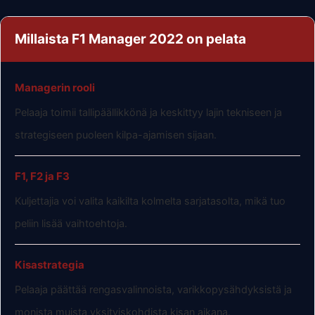
Millaista F1 Manager 2022 on pelata
Managerin rooli
Pelaaja toimii tallipäällikkönä ja keskittyy lajin tekniseen ja
strategiseen puoleen kilpa-ajamisen sijaan.
F1, F2 ja F3
Kuljettajia voi valita kaikilta kolmelta sarjatasolta, mikä tuo
peliin lisää vaihtoehtoja.
Kisastrategia
Pelaaja päättää rengasvalinnoista, varikkopysähdyksistä ja
monista muista yksityiskohdista kisan aikana.