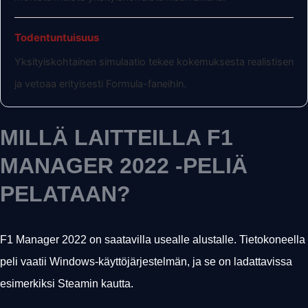
Todentuntuisuus
Yksityiskohtainen simulaatio tekee kokemuksesta realistisen
ja vetoaa erityisesti Formula-faneihin.
MILLÄ LAITTEILLA F1
MANAGER 2022 -PELIÄ
PELATAAN?
F1 Manager 2022 on saatavilla usealle alustalle. Tietokoneella
peli vaatii Windows-käyttöjärjestelmän, ja se on ladattavissa
esimerkiksi Steamin kautta.