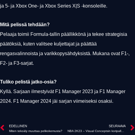
ja 5- ja Xbox One- ja Xbox Series X|S -konsoleille.
Mitä pelissä tehdään?
Pelaaja toimii Formula-tallin päällikkönä ja tekee strategisia
päätöksiä, kuten valitsee kuljettajat ja päättää
rengasvalinnoista ja varikkopysähdyksistä. Mukana ovat F1-,
F2- ja F3-sarjat.
Tuliko pelistä jatko-osia?
Kyllä. Sarjaan ilmestyivät F1 Manager 2023 ja F1 Manager
2024. F1 Manager 2024 jäi sarjan viimeiseksi osaksi.
EDELLINEN
SEURAAVA
Miten tekoäly muuttaa pelikokemusta?
NBA 2K23 – Visual Conceptsin koripallosimulaatio