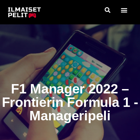
Siirry
suoraan
sisältöön
F1 Manager 2022 –
Frontierin Formula 1 -
Manageripeli