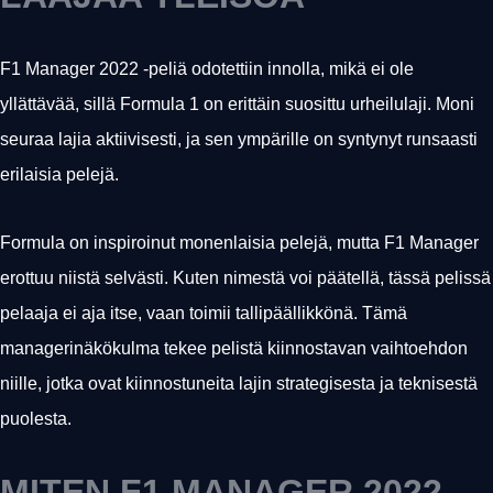
F1 Manager 2022 -peliä odotettiin innolla, mikä ei ole
yllättävää, sillä Formula 1 on erittäin suosittu urheilulaji. Moni
seuraa lajia aktiivisesti, ja sen ympärille on syntynyt runsaasti
erilaisia pelejä.
Formula on inspiroinut monenlaisia pelejä, mutta F1 Manager
erottuu niistä selvästi. Kuten nimestä voi päätellä, tässä pelissä
pelaaja ei aja itse, vaan toimii tallipäällikkönä. Tämä
managerinäkökulma tekee pelistä kiinnostavan vaihtoehdon
niille, jotka ovat kiinnostuneita lajin strategisesta ja teknisestä
puolesta.
MITEN F1 MANAGER 2022 -