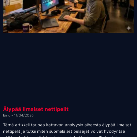
Älypää ilmaiset nettipelit
Eino
11/04/2026
Tämä artikkeli tarjoaa kattavan analyysin aiheesta älypää ilmaiset
nettipelit ja tutkii miten suomalaiset pelaajat voivat hyödyntää