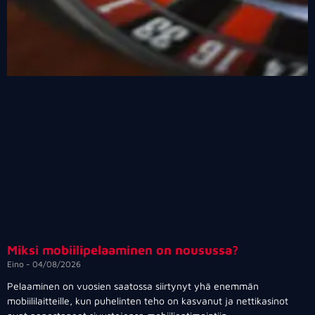
Miksi mobiilipelaaminen on nousussa?
Eino
04/08/2026
Pelaaminen on vuosien saatossa siirtynyt yhä enemmän
mobiililaitteille, kun puhelinten teho on kasvanut ja nettikasinot