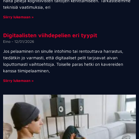
näitä pelejä kognitiivisten taitojen kehittämiseen. Tarkastelemme
teknisiä vaatimuksia, eri
Siirry lukemaan »
Digitaalisten viihdepelien eri tyypit
Eino
12/01/2026
Jos pelaaminen on sinulle intohimo tai rentouttava harrastus,
tiedätkin jo varmasti, että digitaaliset pelit tarjoavat aivan
loputtomasti vaihtoehtoja. Toiselle paras hetki on kavereiden
kanssa tiimipelaaminen,
Siirry lukemaan »