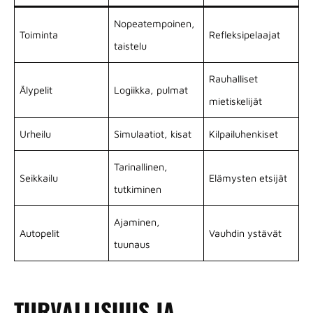
Nopeatempoinen,
Toiminta
Refleksipelaajat
taistelu
Rauhalliset
Älypelit
Logiikka, pulmat
mietiskelijät
Urheilu
Simulaatiot, kisat
Kilpailuhenkiset
Tarinallinen,
Seikkailu
Elämysten etsijät
tutkiminen
Ajaminen,
Autopelit
Vauhdin ystävät
tuunaus
TURVALLISUUS JA