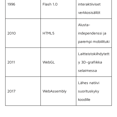
1996
Flash 1.0
interaktiiviset
verkkosisällöt
Alusta-
2010
HTML5
independenssi ja
parempi mobiilituki
Laitteistokiihdytett
2011
WebGL
y 3D-grafiikka
selaimessa
Lähes natiivi
2017
WebAssembly
suorituskyky
koodille