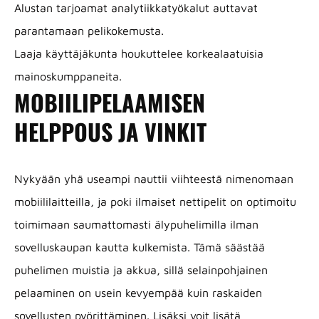
Alustan tarjoamat analytiikkatyökalut auttavat
parantamaan pelikokemusta.
Laaja käyttäjäkunta houkuttelee korkealaatuisia
mainoskumppaneita.
MOBIILIPELAAMISEN
HELPPOUS JA VINKIT
Nykyään yhä useampi nauttii viihteestä nimenomaan
mobiililaitteilla, ja poki ilmaiset nettipelit on optimoitu
toimimaan saumattomasti älypuhelimilla ilman
sovelluskaupan kautta kulkemista. Tämä säästää
puhelimen muistia ja akkua, sillä selainpohjainen
pelaaminen on usein kevyempää kuin raskaiden
sovellusten pyörittäminen. Lisäksi voit lisätä