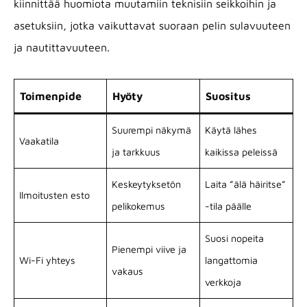
kiinnittää huomiota muutamiin teknisiin seikkoihin ja
asetuksiin, jotka vaikuttavat suoraan pelin sulavuuteen
ja nautittavuuteen.
Toimenpide
Hyöty
Suositus
Suurempi näkymä
Käytä lähes
Vaakatila
ja tarkkuus
kaikissa peleissä
Keskeytyksetön
Laita ”älä häiritse”
Ilmoitusten esto
pelikokemus
-tila päälle
Suosi nopeita
Pienempi viive ja
Wi-Fi yhteys
langattomia
vakaus
verkkoja