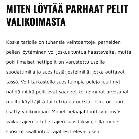
MITEN LÖYTÄÄ PARHAAT PELIT
VALIKOIMASTA
Koska tarjolla on tuhansia vaihtoehtoja, parhaiden
pelien löytäminen voi joskus tuntua haastavalta, mutta
poki ilmaiset nettipelit on varustettu useilla
suodattimilla ja suositusjärjestelmillä, jotka auttavat
tässä. Voit tarkastella suosituimpia pelejä juuri nyt,
nähdä mitkä pelit ovat saaneet korkeimmat arvosanat
muilta käyttäjiltä tai tutkia uutuuksia, jotka on juuri
lisätty valikoimaan. Monet pelaajat luottavat myös
vaikuttajien ja tubettajien suosituksiin, sillä monet
suositut sisällöntuottajat esittelevät usein