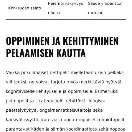
Parempi näkyvyys
Säädä ympäristön
Kirkkauden säätö
ulkona
mukaan
OPPIMINEN JA KEHITTYMINEN
PELAAMISEN KAUTTA
Vaikka poki ilmaiset nettipelit mielletään usein pelkäksi
viihteeksi, ne voivat tarjota myös merkittäviä hyötyjä
kognitiiviselle kehitykselle ja oppimiselle. Esimerkiksi
pulmapelit ja strategiapelit kehittävät loogista
päättelykykyä, ongelmanratkaisutaitoja sekä
kärsivällisyyttä, kun taas nopeatempoiset toimintapelit
parantavat käden ja silmän koordinaatiota sekä nopeaa