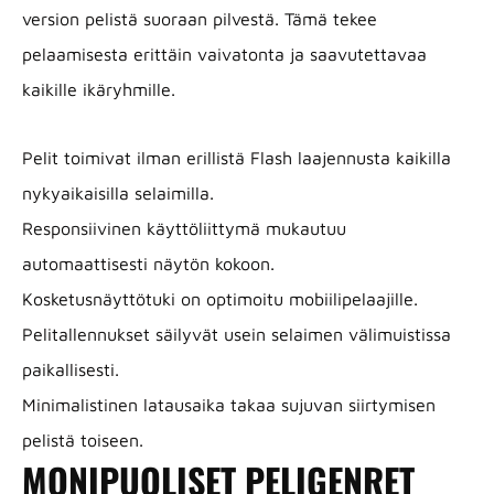
version pelistä suoraan pilvestä. Tämä tekee
pelaamisesta erittäin vaivatonta ja saavutettavaa
kaikille ikäryhmille.
Pelit toimivat ilman erillistä Flash laajennusta kaikilla
nykyaikaisilla selaimilla.
Responsiivinen käyttöliittymä mukautuu
automaattisesti näytön kokoon.
Kosketusnäyttötuki on optimoitu mobiilipelaajille.
Pelitallennukset säilyvät usein selaimen välimuistissa
paikallisesti.
Minimalistinen latausaika takaa sujuvan siirtymisen
pelistä toiseen.
MONIPUOLISET PELIGENRET