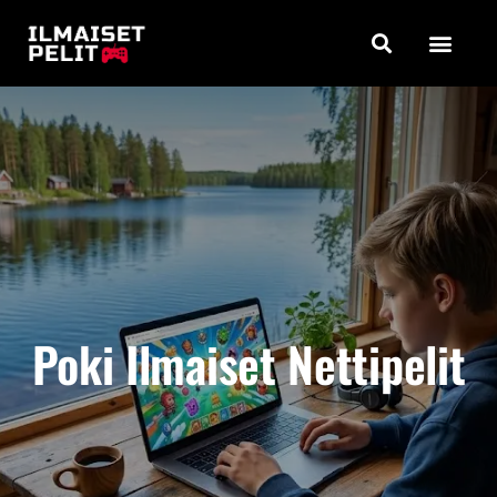
Siirry
suoraan
sisältöön
Poki Ilmaiset Nettipelit