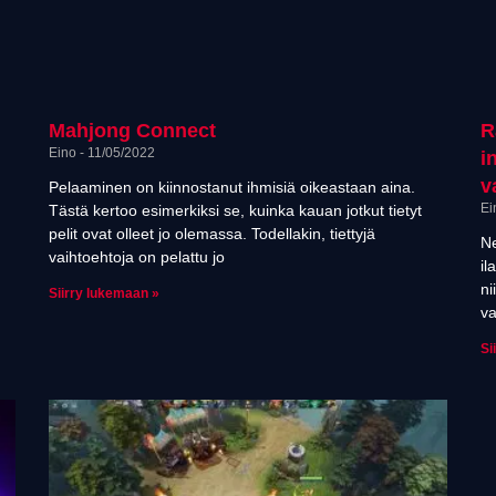
Mahjong Connect
R
Eino
11/05/2022
i
v
Pelaaminen on kiinnostanut ihmisiä oikeastaan aina.
Ei
Tästä kertoo esimerkiksi se, kuinka kauan jotkut tietyt
pelit ovat olleet jo olemassa. Todellakin, tiettyjä
Ne
vaihtoehtoja on pelattu jo
il
ni
Siirry lukemaan »
va
Si