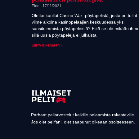
Eino
17/11/2021
Oletko kuullut Casino War -pöytäpelistä, josta on tullut
viime aikoina kasinopelaajien keskuudessa yksi
suosituimmista pöytäpeleistä? Eikä se ole mikään ihme
sillä uusia pöytäpelejä ei julkaista
Siirry lukemaan »
Parhaat peliarvostelut kaikille pelaamista rakastaville.
Jos olet pelifani, olet saapunut oikeaan osoitteeseen.