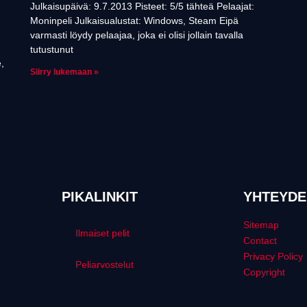
Julkaisupäivä: 9.7.2013 Pisteet: 5/5 tähteä Pelaajat:
Moninpeli Julkaisualustat: Windows, Steam Eipä
varmasti löydy pelaajaa, joka ei olisi jollain tavalla
tutustunut
,
Siirry lukemaan »
PIKALINKIT
YHTEYD
Sitemap
Ilmaiset pelit
Contact
Privacy Policy
Peliarvostelut
Copyright