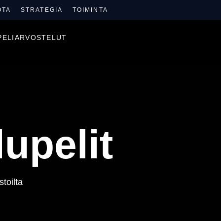
OTA
STRATEGIA
TOIMINTA
PELIARVOSTELUT
lupelit
stoilta