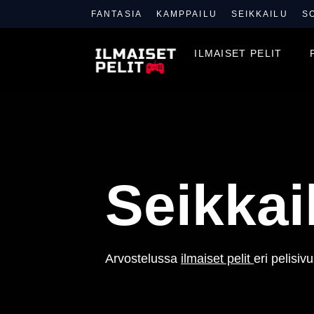
FANTASIA
KAMPPAILU
SEIKKAILU
S
Siirry
suoraan
ILMAISET PELIT
sisältöön
Seikkai
Arvostelussa
ilmaiset pelit
eri pelisivu