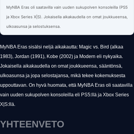
MyNBA Eras oli saatavilla vain uuden sukupolven konsoleilla (PS5
ja Xbox Series X|S). Jokaisella aikakaudella on omat joukkueensa,
ulkoasunsa ja selostuksensa.
MyNBA Eras sisälsi neljä aikakautta: Magic vs. Bird (alkaa
1983), Jordan (1991), Kobe (2002) ja Modern eli nykyaika.
Jokaisella aikakaudella on omat joukkueensa, sääntönsä,
ulkoasunsa ja jopa selostajansa, mikä tekee kokemuksesta
uppouttavan. On hyvä huomata, että MyNBA Eras oli saatavilla
vain uuden sukupolven konsoleilla eli PS5:llä ja Xbox Series
X|S:llä.
YHTEENVETO