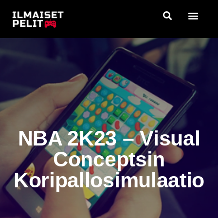
Siirry
suoraan
sisältöön
NBA 2K23 – Visual
Conceptsin
Koripallosimulaatio