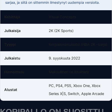
sarjaa, ja siitä on sittemmin ilmestynyt uudempia versioita.
Kehittäjä
Visual Concepts
Julkaisija
2K (2K Sports)
Tyyppi
Koripallosimulaatio (NBA 2K -sarja)
Julkaistu
9. syyskuuta 2022
Hinnoittelu
Maksullinen (ei ilmainen)
PC, PS4, PS5, Xbox One, Xbox
Alustat
Series X|S, Switch, Apple Arcade
KORIPALLO ON SUOSITTU