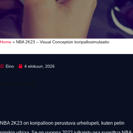
Home
»
NBA 2K23 – Visual Conceptsin koripallosimulaatio
Eino
4 elokuun, 2026
Table of Contents
NBA 2K23 on koripalloon perustuva urheilupeli, kuten pelin
nimikin vihjaa. Se on vuonna 2022 julkaistu osa suosittua NBA