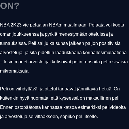
ON?
NBA 2K23 vie pelaajan NBA:n maailmaan. Pelaaja voi koota
oman joukkueensa ja pyrkiä menestymään otteluissa ja
turnauksissa. Peli sai julkaisunsa jälkeen paljon positiivisia
arvosteluja, ja sitä pidettiin laadukkaana koripallosimulaationa
– tosin monet arvostelijat kritisoivat pelin runsaita pelin sisäisiä
mikromaksuja.
Peli on viihdyttävä, ja ottelut tarjoavat jännittäviä hetkiä. On
kuitenkin hyvä huomata, että kyseessä on maksullinen peli.
Ennen ostopäätöstä kannattaa katsoa esimerkiksi pelivideoita
ja arvosteluja selvittääkseen, sopiiko peli itselle.