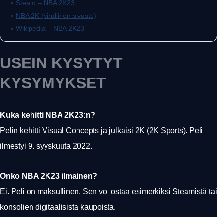
•
Steam – NBA 2K23
•
NBA 2K (virallinen sivusto)
•
Wikipedia – NBA 2K23
USEIN KYSYTYT
KYSYMYKSET
Kuka kehitti NBA 2K23:n?
Pelin kehitti Visual Concepts ja julkaisi 2K (2K Sports). Peli
ilmestyi 9. syyskuuta 2022.
Onko NBA 2K23 ilmainen?
Ei. Peli on maksullinen. Sen voi ostaa esimerkiksi Steamistä tai
konsolien digitaalisista kaupoista.