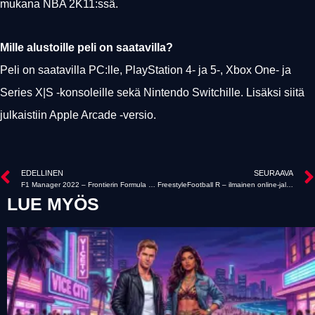
mukana NBA 2K11:ssä.
Mille alustoille peli on saatavilla?
Peli on saatavilla PC:lle, PlayStation 4- ja 5-, Xbox One- ja
Series X|S -konsoleille sekä Nintendo Switchille. Lisäksi siitä
julkaistiin Apple Arcade -versio.
EDELLINEN
SEURAAVA
F1 Manager 2022 – Frontierin Formula 1 -manageripeli
FreestyleFootball R – ilmainen online-jalkapallopeli
LUE MYÖS