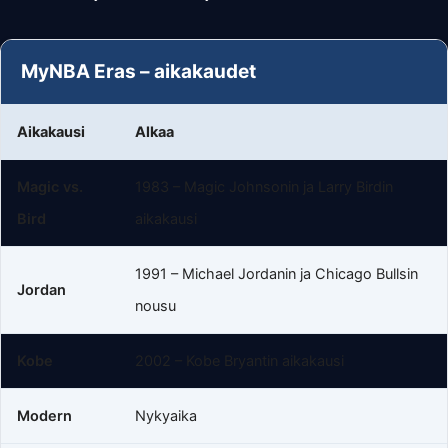
MyNBA Eras – aikakaudet
Aikakausi
Alkaa
Magic vs.
1983 – Magic Johnsonin ja Larry Birdin
Bird
aikakausi
1991 – Michael Jordanin ja Chicago Bullsin
Jordan
nousu
Kobe
2002 – Kobe Bryantin aikakausi
Modern
Nykyaika