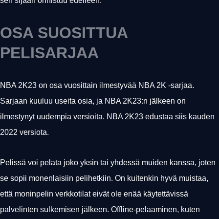
sen sijaan onnistuu edelleen.
OSA SUOSITTUA
PELISARJAA
NBA 2K23 on osa vuosittain ilmestyvää NBA 2K -sarjaa.
Sarjaan kuuluu useita osia, ja NBA 2K23:n jälkeen on
ilmestynyt uudempia versioita. NBA 2K23 edustaa siis kauden
2022 versiota.
Pelissä voi pelata joko yksin tai yhdessä muiden kanssa, joten
se sopii monenlaisiin pelihetkiin. On kuitenkin hyvä muistaa,
että moninpelin verkkotilat eivät ole enää käytettävissä
palvelinten sulkemisen jälkeen. Offline-pelaaminen, kuten