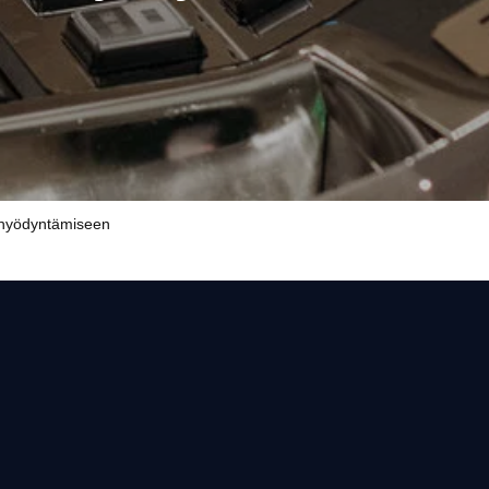
n hyödyntämiseen