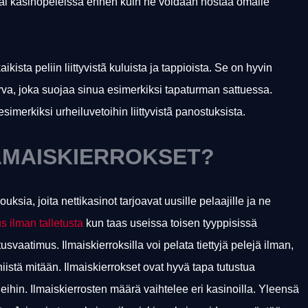
 tai kasinopeleissä ennen kuin ne voidaan nostaa omalle
ista peliin liittyvistã kuluista ja tappioista. Se on hyvin
va, joka suojaa sinua esimerkiksi tapaturman sattuessa.
merkiksi urheiluvetoihin liittyvistã panostuksista.
ILMAISKIERROKSET?
uksia, joita nettikasinot tarjoavat uusille pelaajille ja ne
s ilman talletusta
kun taas useissa toisen tyyppisissä
svaatimus. Ilmaiskierroksilla voi pelata tiettyjä pelejä ilman,
istä mitään. Ilmaiskierrokset ovat hyvä tapa tutustua
eleihin. Ilmaiskierrosten määrä vaihtelee eri kasinoilla. Yleensä