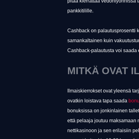
pitää kierrättää vedonlyönnissä
pankkitilille.
Cashback on palautusprosentti kaik
samankaltainen kuin vakuutustur
Cashback-palautusta voi saada esi
MITKÄ OVAT 
Ilmaiskierrokset ovat yleensä tarjo
ovatkin loistava tapa saada
bonu
bonuksissa on jonkinlainen talletu
että pelaaja joutuu maksamaan ni
nettikasinoon ja sen erilaisiin p