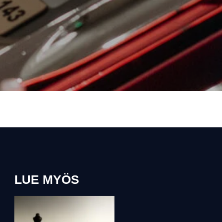
LUE MYÖS