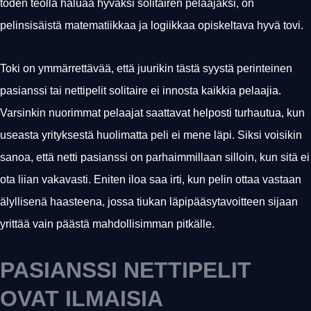
toden teolla haluaa hyväksi solitairen pelaajaksi, on
pelinsisäistä matematiikkaa ja logiikkaa opiskeltava hyvä tovi.
Toki on ymmärrettävää, että juurikin tästä syystä perinteinen
pasianssi tai nettipelit solitaire ei innosta kaikkia pelaajia.
Varsinkin nuorimmat pelaajat saattavat helposti turhautua, kun
useasta yrityksestä huolimatta peli ei mene läpi. Siksi voisikin
sanoa, että netti pasianssi on parhaimmillaan silloin, kun sitä ei
ota liian vakavasti. Eniten iloa saa irti, kun pelin ottaa vastaan
älyllisenä haasteena, jossa tiukan läpipääsytavoitteen sijaan
yrittää vain päästä mahdollisimman pitkälle.
PASIANSSI NETTIPELIT
OVAT ILMAISIA