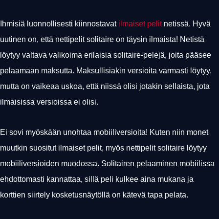
Ihmisiä luonnollisesti kiinnostavat
ilmaiset pelit
netissä. Hyvä
uutinen on, että nettipelit solitaire on täysin ilmaista! Netistä
löytyy valtava valikoima erilaisia solitaire-pelejä, joita pääsee
pelaamaan maksutta. Maksullisiakin versioita varmasti löytyy,
mutta on vaikeaa uskoa, että niissä olisi jotakin sellaista, jota
ilmaisissa versioissa ei olisi.
Ei sovi myöskään unohtaa mobiiliversioita! Kuten niin monet
muutkin suositut ilmaiset pelit, myös nettipelit solitaire löytyy
mobiiliversioiden muodossa. Solitairen pelaaminen mobiilissa
ehdottomasti kannattaa, sillä peli kulkee aina mukana ja
korttien siirtely kosketusnäytöllä on kätevä tapa pelata.