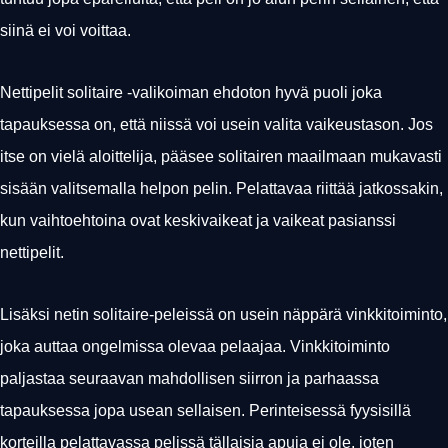
siinä ei voi voittaa.
Nettipelit solitaire -valikoiman ehdoton hyvä puoli joka
tapauksessa on, että niissä voi usein valita vaikeustason. Jos
itse on vielä aloittelija, pääsee solitairen maailmaan mukavasti
sisään valitsemalla helpon pelin. Pelattavaa riittää jatkossakin,
kun vaihtoehtoina ovat keskivaikeat ja vaikeat pasianssi
nettipelit.
Lisäksi netin solitaire-peleissä on usein näppärä vinkkitoiminto,
joka auttaa ongelmissa olevaa pelaajaa. Vinkkitoiminto
paljastaa seuraavan mahdollisen siirron ja parhaassa
tapauksessa jopa usean sellaisen. Perinteisessä fyysisillä
korteilla pelattavassa pelissä tällaisia apuja ei ole, joten