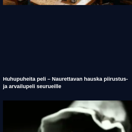
Huhupuheita peli – Naurettavan hauska piirustus-
ja arvailupeli seurueille