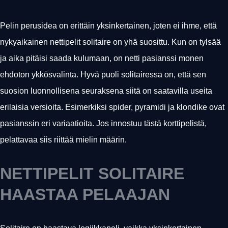
Pelin perusidea on erittäin yksinkertainen, joten ei ihme, että
nykyaikainen nettipelit solitaire on yhä suosittu. Kun on tylsää
ja aika pitäisi saada kulumaan, on netti pasianssi monen
ehdoton ykkösvalinta. Hyvä puoli solitairessa on, että sen
suosion luonnollisena seuraksena siitä on saatavilla useita
erilaisia versioita. Esimerkiksi spider, pyramidi ja klondike ovat
pasianssin eri variaatioita. Jos innostuu tästä korttipelistä,
pelattavaa siis riittää mielin määrin.
NETTIPELIT SOLITAIRE
HAASTAA PELAAJAN