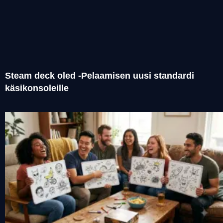
Steam deck oled -Pelaamisen uusi standardi
käsikonsoleille