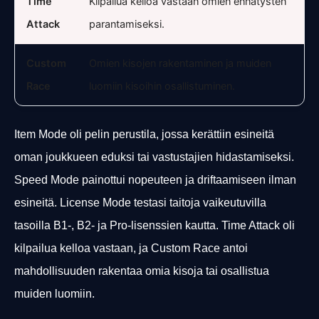
Time
Kilpailua kelloa vastaan omien ennätysten
Attack
parantamiseksi.
Custom
Omien kisojen rakentaminen ja muiden
Race
luomiin kisoihin osallistuminen.
Item Mode oli pelin perustila, jossa kerättiin esineitä
oman joukkueen eduksi tai vastustajien hidastamiseksi.
Speed Mode painottui nopeuteen ja driftaamiseen ilman
esineitä. License Mode testasi taitoja vaikeutuvilla
tasoilla B1-, B2- ja Pro-lisenssien kautta. Time Attack oli
kilpailua kelloa vastaan, ja Custom Race antoi
mahdollisuuden rakentaa omia kisoja tai osallistua
muiden luomiin.