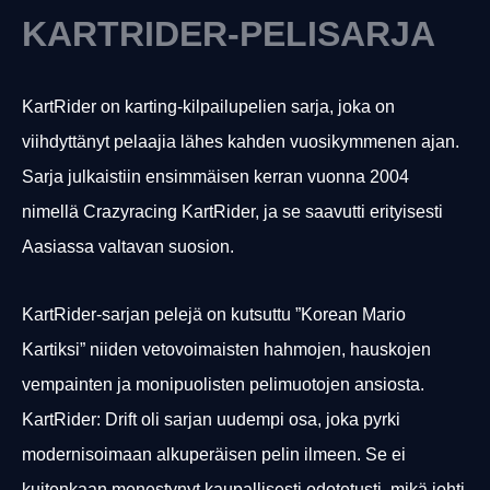
KARTRIDER-PELISARJA
KartRider on karting-kilpailupelien sarja, joka on
viihdyttänyt pelaajia lähes kahden vuosikymmenen ajan.
Sarja julkaistiin ensimmäisen kerran vuonna 2004
nimellä Crazyracing KartRider, ja se saavutti erityisesti
Aasiassa valtavan suosion.
KartRider-sarjan pelejä on kutsuttu ”Korean Mario
Kartiksi” niiden vetovoimaisten hahmojen, hauskojen
vempainten ja monipuolisten pelimuotojen ansiosta.
KartRider: Drift oli sarjan uudempi osa, joka pyrki
modernisoimaan alkuperäisen pelin ilmeen. Se ei
kuitenkaan menestynyt kaupallisesti odotetusti, mikä johti