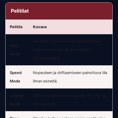
Pelitilat
Pelitila
Kuvaus
Perustila, jossa kerätään esineitä oman
Item
joukkueen eduksi tai vastustajien
Mode
hidastamiseksi.
Speed
Nopeuteen ja driftaamiseen painottuva tila
Mode
ilman esineitä.
License
Taitotesti vaikeutuvilla tasoilla: B1-, B2- ja
Mode
Pro-lisenssit.