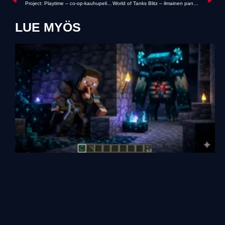
Project: Playtime – co-op-kauhupeli ja sen hirviöt
World of Tanks Blitz – ilmainen panssarivaunupeli
LUE MYÖS