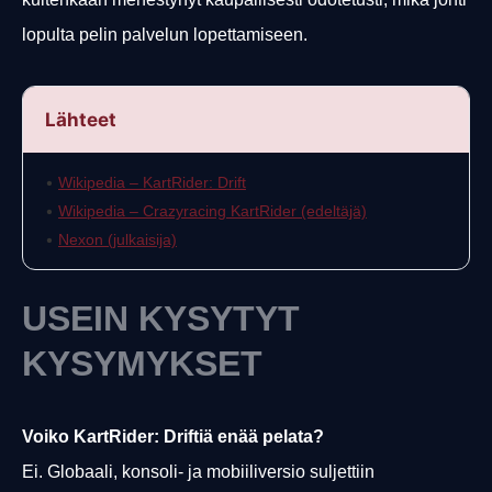
lopulta pelin palvelun lopettamiseen.
Lähteet
•
Wikipedia – KartRider: Drift
•
Wikipedia – Crazyracing KartRider (edeltäjä)
•
Nexon (julkaisija)
USEIN KYSYTYT
KYSYMYKSET
Voiko KartRider: Driftiä enää pelata?
Ei. Globaali, konsoli- ja mobiiliversio suljettiin