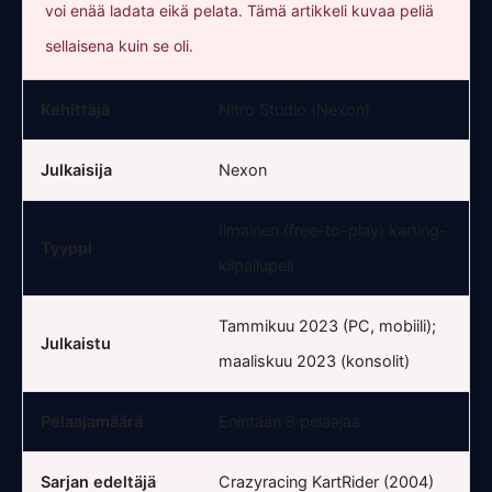
voi enää ladata eikä pelata. Tämä artikkeli kuvaa peliä
sellaisena kuin se oli.
Kehittäjä
Nitro Studio (Nexon)
Julkaisija
Nexon
Ilmainen (free-to-play) karting-
Tyyppi
kilpailupeli
Tammikuu 2023 (PC, mobiili);
Julkaistu
maaliskuu 2023 (konsolit)
Pelaajamäärä
Enintään 8 pelaajaa
Sarjan edeltäjä
Crazyracing KartRider (2004)